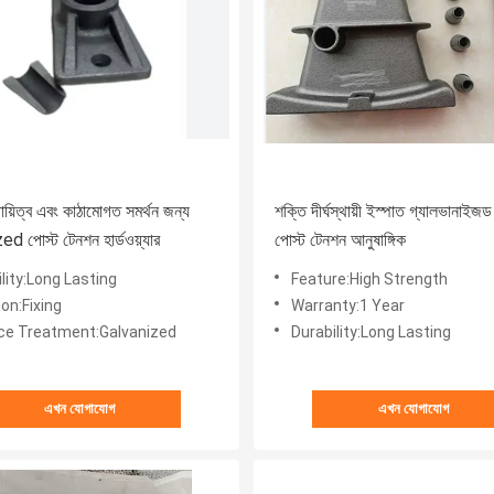
ায়িত্ব এবং কাঠামোগত সমর্থন জন্য
শক্তি দীর্ঘস্থায়ী ইস্পাত গ্যালভানাইজড
d পোস্ট টেনশন হার্ডওয়্যার
পোস্ট টেনশন আনুষাঙ্গিক
lity:Long Lasting
Feature:High Strength
on:Fixing
Warranty:1 Year
ce Treatment:Galvanized
Durability:Long Lasting
এখন যোগাযোগ
এখন যোগাযোগ