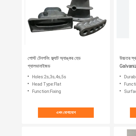
পোস্ট টেনশনিং ফ্ল্যাট অ্যাঙ্কর হেড
উচ্চতর স্থ
গ্যালভানাইজড
Galvanize
Holes:2s,3s,4s,5s
Durabi
Head Type:Flat
Functi
Function:Fixing
Surfa
এখন যোগাযোগ