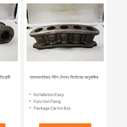
রতিরোধী
গ্যালভানাইজড স্টিল টেনশন সিস্টেমের আনুষাঙ্গিক
Installation:Easy
Function:Fixing
Package:Carton Box