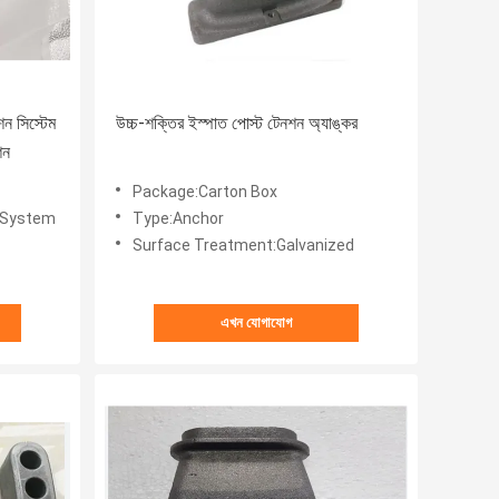
শন সিস্টেম
উচ্চ-শক্তির ইস্পাত পোস্ট টেনশন অ্যাঙ্কর
শন
Package:Carton Box
g System
Type:Anchor
Surface Treatment:Galvanized
এখন যোগাযোগ