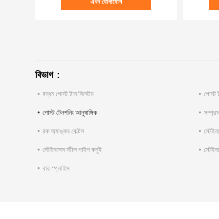
এখন যোগাযোগ
বিভাগ：
বন্ধন পোস্ট টান সিস্টেম
পোস্ট
পোস্ট টেনশনিং আনুষাঙ্গিক
সম্প্র
রক অ্যাঙ্কর বোল্টস
স্টেইন
স্টেইনলেস স্টীল পাইপ কনুই
স্টেইন
বার স্প্লাইস