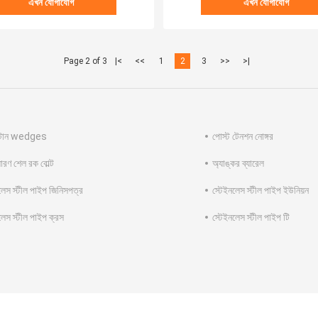
এখন যোগাযোগ
এখন যোগাযোগ
Page 2 of 3
|<
<<
1
2
3
>>
>|
 টান wedges
পোস্ট টেনশন নোঙ্গর
সারণ শেল রক বোল্ট
অ্যাঙ্কর ব্যারেল
লেস স্টীল পাইপ জিনিসপত্র
স্টেইনলেস স্টীল পাইপ ইউনিয়ন
লেস স্টীল পাইপ ক্রস
স্টেইনলেস স্টীল পাইপ টি