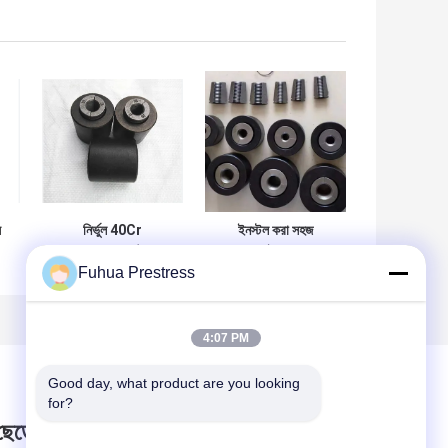
য
নির্ভুল 40Cr
ইনস্টল করা সহজ
Galvanized উন্নত
গ্যালভানাইজড 40Cr
্য
অ্যাঙ্কর ব্যারেল /
স্টীল অ্যাঙ্কর ব্যারেলস
Fuhua Prestress
অ্যানকার ব্যারেল
অ্যাঙ্করিং জন্য
প্রচেষ্টাহীন অ্যাঙ্করিং জন্য
4:07 PM
Good day, what product are you looking 
for?
 ছেড়ে