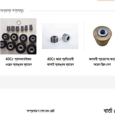
অন্যান্য পণ্যসমূহ
40Cr গ্যালভানাইজড
40Cr জারা প্রতিরোধী
জলবাহী প্রয়োগের জন্
ওয়েল্ড অ্যাঙ্কর ব্যারেল
ঝালাই অ্যাঙ্কর ব্যারেল
অয়েল ফিল্ম লেপ
উচ্চ শক্তির ইস্পাত
স্থিতিশীল অ্যাঙ্কর ব্যারেল
গ্যালভানাইজড নির্ভরযোগ
সহজ ইনস্টল
অ্যাঙ্কর ব্যারেল
বার্তা
সম্প্রসারণ শেল রক বোল্ট